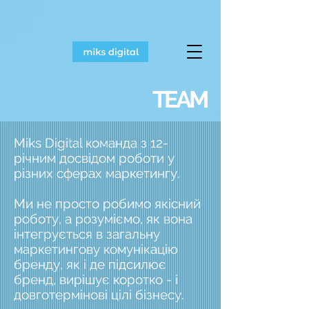
TEAM
Miks Digital команда з 12-
річним досвідом роботи у
різних сферах маркетингу.
Ми не просто робимо якісний
роботу, а розуміємо, як вона
інтегрується в загальну
маркетингову комунікацію
бренду, як і де підсилює
бренд, вирішує коротко - і
довготермінові цілі бізнесу.