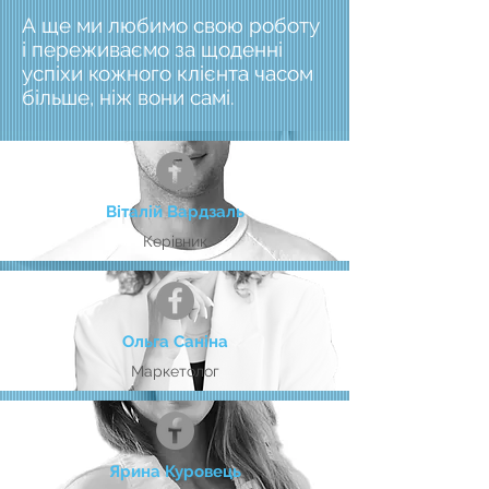
А ще ми любимо свою роботу
і переживаємо за щоденні
успіхи кожного клієнта часом
більше, ніж вони самі.
Віталій Вардзаль
Керівник
Ольга Саніна
Маркетолог
Ярина Куровець