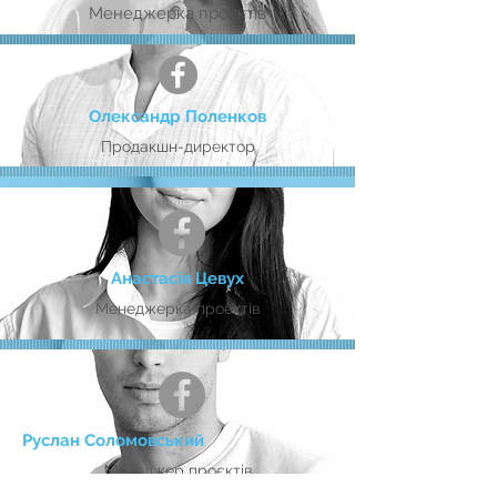
Менеджерка проєктів
Олександр Поленков
Продакшн-директор
Анастасія Цевух
Менеджерка проєктів
Руслан Соломовський
Менеджер проєктів