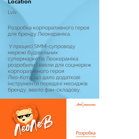
Location
Lviv
Розробка корпоративного героя
для бренду Леокераміка.
У процесі SMM-супроводу
мережі будівельних
супермаркетів Леокераміка
розробили і ввели для соцмереж
корпоративного героя
Лео-Кота, що дало додаткові
інструменти передачі месиджів
бренду, ввело фан-складову.