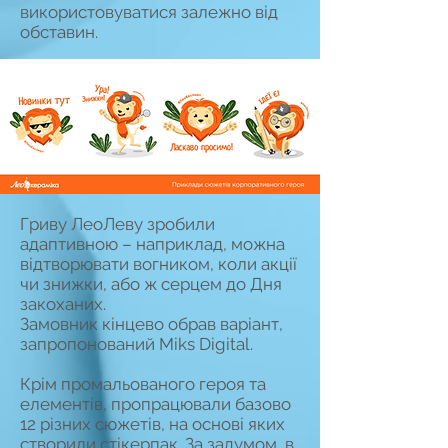
використовуватися залежно від
обставин.
Гриву ЛеоЛеву зробили
адаптивною – наприклад, можна
відтворювати вогником, коли акції
чи знижки, або ж серцем до Дня
закоханих.
Замовник кінцево обрав варіант,
запропонований Miks Digital.
Крім промальованого героя та
елементів, пропрацювали базово
12 різних сюжетів, на основі яких
створили стікерпак. За задумом, в