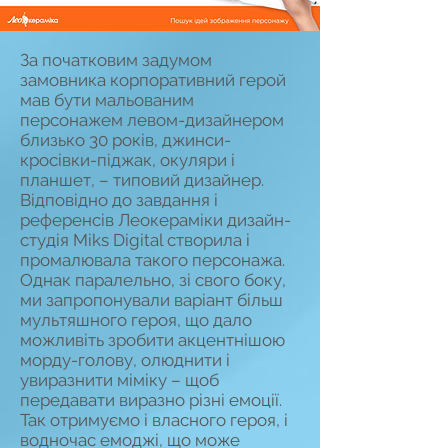
За початковим задумом
замовника корпоративний герой
мав бути мальованим
персонажем левом-дизайнером
близько 30 років, джинси-
кросівки-піджак, окуляри і
планшет, – типовий дизайнер.
Відповідно до завдання і
референсів Леокераміки дизайн-
студія Miks Digital створила і
промалювала такого персонажа.
Однак паралельно, зі свого боку,
ми запропонували варіант більш
мультяшного героя, що дало
можливіть зробити акцентнішою
морду-голову, олюднити і
увиразнити міміку – щоб
передавати виразно різні емоції.
Так отримуємо і власного героя, і
водночас емоджі, що може