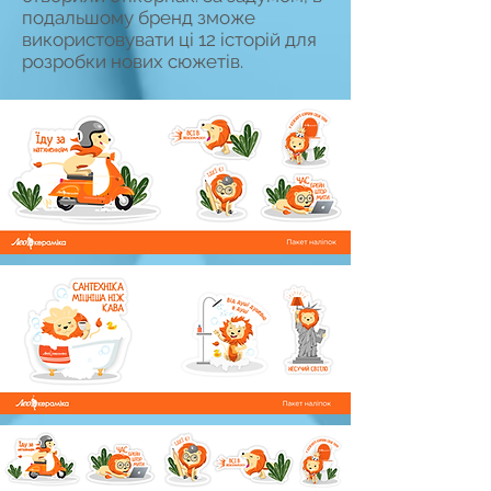
подальшому бренд зможе
використовувати ці 12 історій для
розробки нових сюжетів.