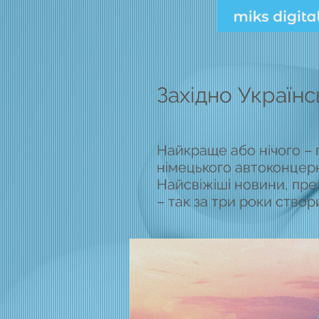
Західно Україн
Найкраще або нічого –
німецького автоконцерн
Найсвіжіші новини, през
– так за три роки ство