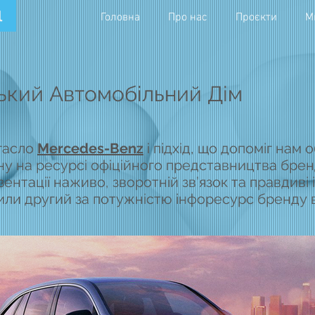
Головна
Про нас
Проєкти
М
ський Автомобільний Дім
 гасло
Mercedes-Benz
і підхід, що допоміг нам 
у на ресурсі офіційного представництва бренду
ентації наживо, зворотній зв’язок та правдиві 
рили другий за потужністю інфоресурс бренду в 