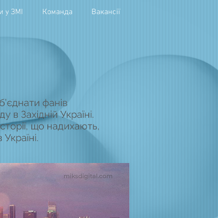
и у ЗМІ
Команда
Вакансії
об’єднати фанів
 в Західній Україні.
історії, що надихають,
Україні.